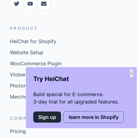
PRODUCT
HeiChat for Shopify
Website Setup
WooCommerce Plugin
X
Vtober
Try HeiChat
Photoniex
Build special for E-commerce.
MerchmindAI
3-day trial for all upgraded features.
Sign up
learn more in Shopify
COMPANY
Pricing