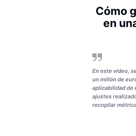
Cómo ge
en un
En este video, s
un millón de eur
aplicabilidad de
ajustes realizad
recopilar métric