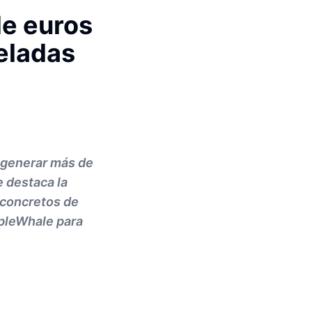
de euros
eladas
a generar más de
 destaca la
 concretos de
ipleWhale para