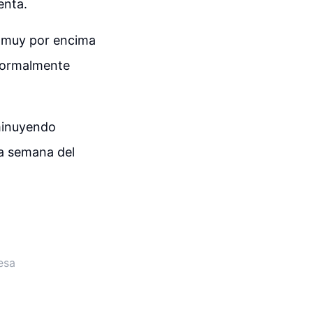
enta.
, muy por encima
 normalmente
sminuyendo
la semana del
esa