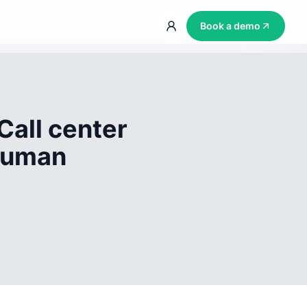
Book a demo
Call center
 human