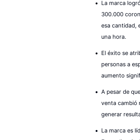
La marca logró
300.000 corona
esa cantidad, 
una hora.
El éxito se atr
personas a esp
aumento signif
A pesar de que
venta cambió 
generar resul
La marca es lí