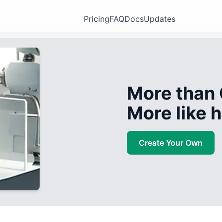
Pricing
FAQ
Docs
Updates
More than 
More like
Create Your Own