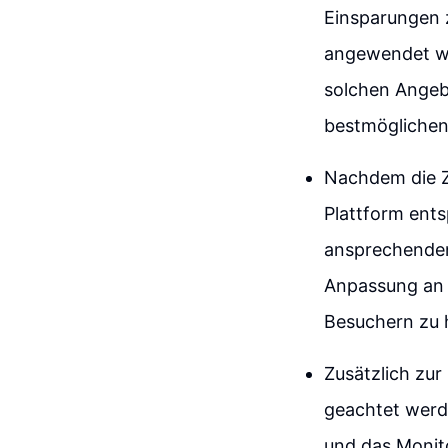
Einsparungen z
angewendet wer
solchen Angeb
bestmöglichen 
Nachdem die Za
Plattform ents
ansprechenden
Anpassung an I
Besuchern zu h
Zusätzlich zur
geachtet werde
und das Monito