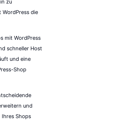
in zu
t WordPress die
ops mit WordPress
und schneller Host
äuft und eine
dPress-Shop
ntscheidende
 erweitern und
 Ihres Shops