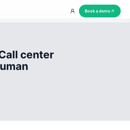
Book a demo
Call center
 human