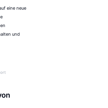
auf eine neue
ie
ten
halten und
ort
von