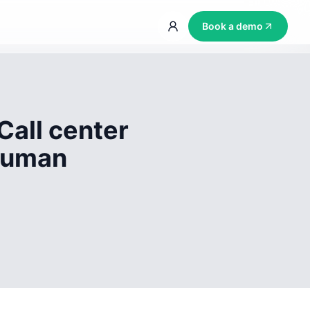
Book a demo
Call center
 human