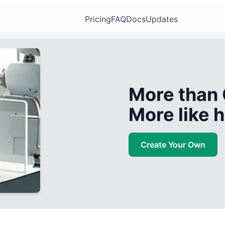
Pricing
FAQ
Docs
Updates
More than 
More like
Create Your Own