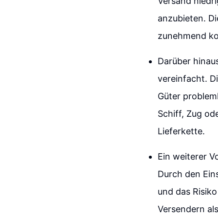
Versand niedri
anzubieten. D
zunehmend kos
Darüber hinaus
vereinfacht. D
Güter problem
Schiff, Zug od
Lieferkette.
Ein weiterer Vo
Durch den Ein
und das Risiko
Versendern al