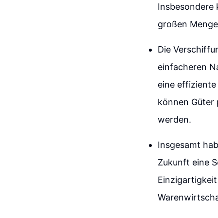
Insbesondere k
großen Mengen
Die Verschiffu
einfacheren N
eine effizient
können Güter 
werden.
Insgesamt habe
Zukunft eine S
Einzigartigkei
Warenwirtscha