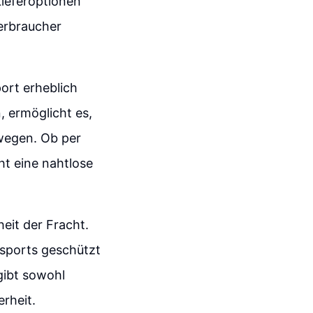
Lieferoptionen
erbraucher
ort erheblich
, ermöglicht es,
wegen. Ob per
cht eine nahtlose
heit der Fracht.
sports geschützt
gibt sowohl
rheit.