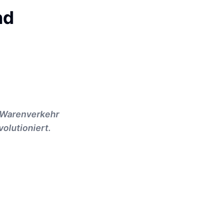
nd
n Warenverkehr
olutioniert.