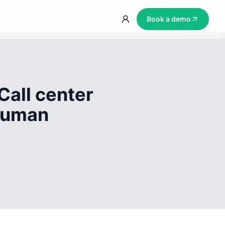
Book a demo
Call center
 human