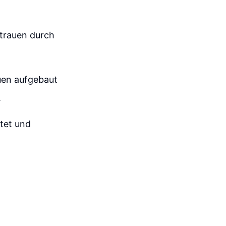
rtrauen durch
auen aufgebaut
.
ltet und