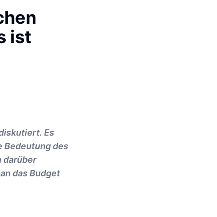
schen
 ist
iskutiert. Es
ie Bedeutung des
h darüber
man das Budget