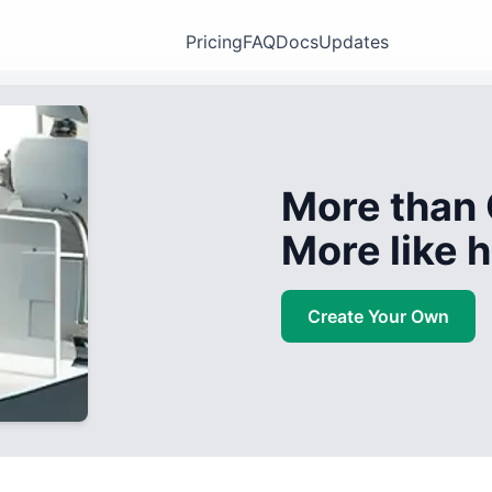
Pricing
FAQ
Docs
Updates
More than 
More like
Create Your Own