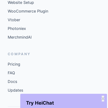
Website Setup
WooCommerce Plugin
Vtober
Photoniex
MerchmindAI
COMPANY
Pricing
FAQ
Docs
Updates
X
Try HeiChat