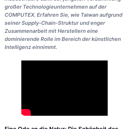
großer Technologieunternehmen auf der
COMPUTEX. Erfahren Sie, wie Taiwan aufgrund
seiner Supply-Chain-Struktur und enger
Zusammenarbeit mit Herstellern eine
dominierende Rolle im Bereich der künstlichen
Intelligenz einnimmt.