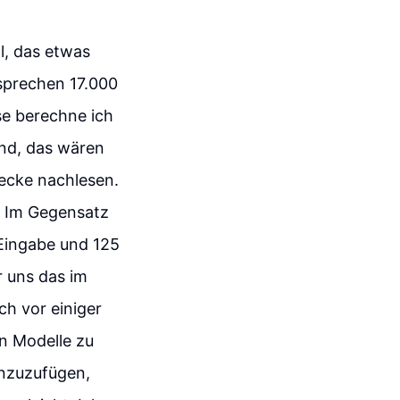
ll, das etwas
tsprechen 17.000
e berechne ich
ind, das wären
ecke nachlesen.
. Im Gegensatz
 Eingabe und 125
r uns das im
ch vor einiger
en Modelle zu
inzuzufügen,