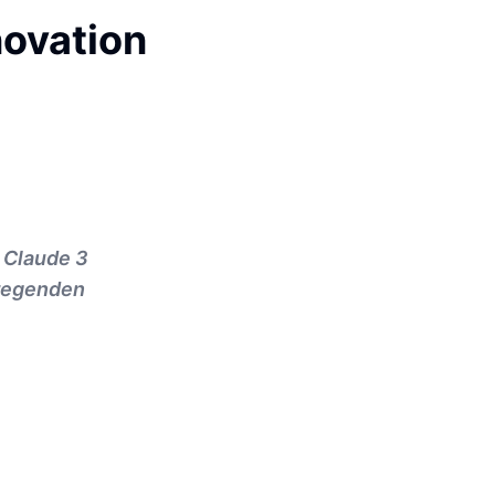
novation
 Claude 3
fregenden