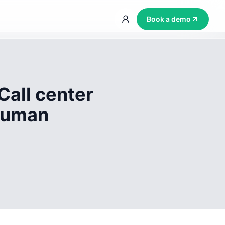
Book a demo
Call center
 human