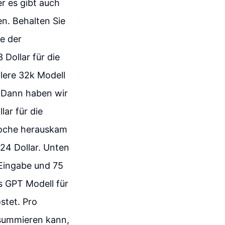
r es gibt auch
en. Behalten Sie
ge der
 Dollar für die
tlere 32k Modell
e. Dann haben wir
ar für die
Woche herauskam
 24 Dollar. Unten
 Eingabe und 75
as GPT Modell für
stet. Pro
 summieren kann,