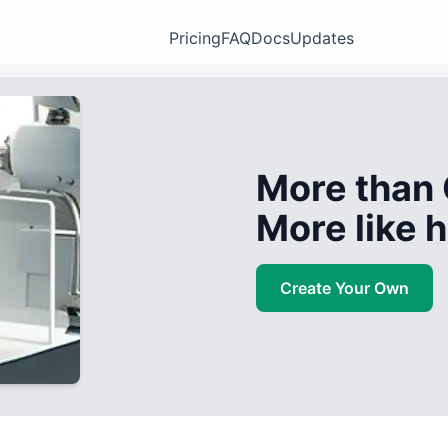
Pricing
FAQ
Docs
Updates
More than 
More like
Create Your Own