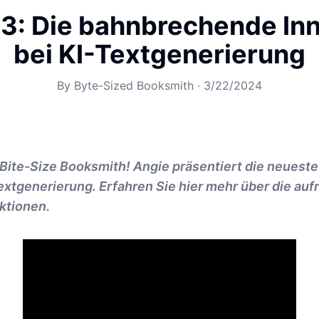
3: Die bahnbrechende In
bei KI-Textgenerierung
By
Byte-Sized Booksmith
·
3/22/2024
Bite-Size Booksmith! Angie präsentiert die neueste
extgenerierung. Erfahren Sie hier mehr über die au
ktionen.