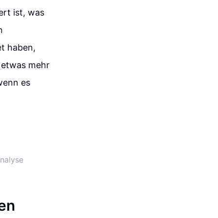
rt ist, was
n
et haben,
h etwas mehr
wenn es
Analyse
ken