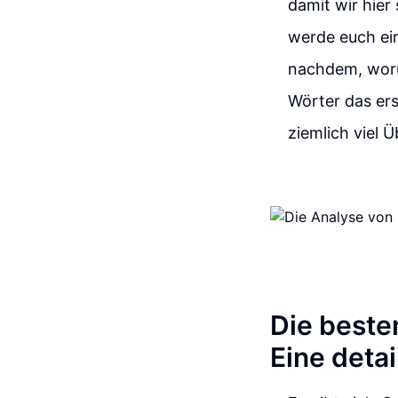
damit wir hier
werde euch ein
nachdem, worü
Wörter das ers
ziemlich viel 
Die beste
Eine detai