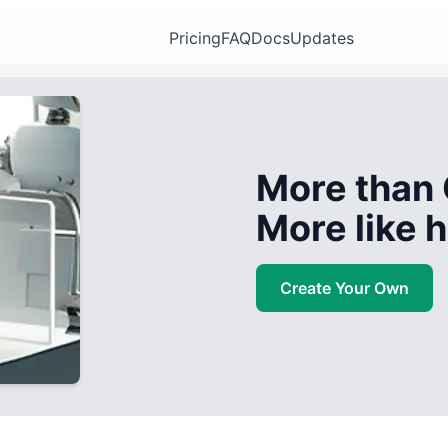
Pricing
FAQ
Docs
Updates
More than 
More like
Create Your Own