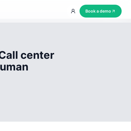
Book a demo
Call center
 human