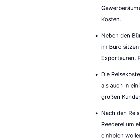
Gewerberäume m
Kosten.
Neben den Bür
im Büro sitze
Exporteuren, R
Die Reisekost
als auch in ei
großen Kunden
Nach den Reise
Reederei um e
einholen wolle