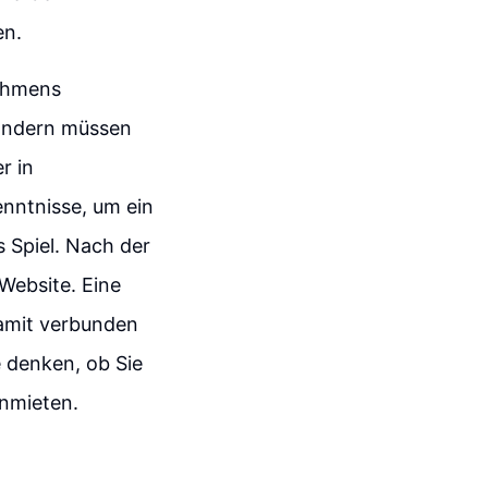
en.
nehmens
Ländern müssen
r in
enntnisse, um ein
 Spiel. Nach der
Website. Eine
damit verbunden
 denken, ob Sie
anmieten.