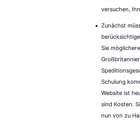
versuchen, Ih
Zunächst müsse
berücksichtig
Sie möglicherw
Großbritannien
Speditionsges
Schulung komm
Website ist h
sind Kosten. S
nun von zu Ha