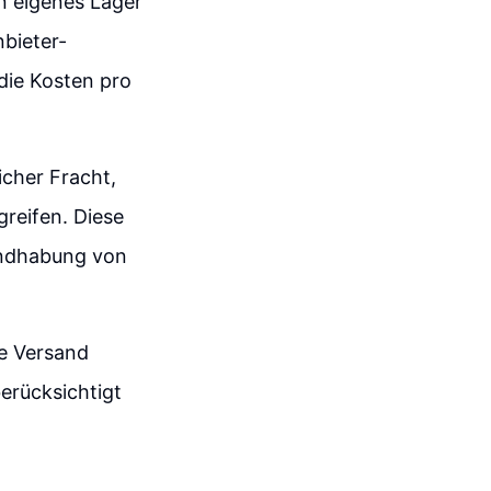
in eigenes Lager
nbieter-
die Kosten pro
icher Fracht,
reifen. Diese
Handhabung von
le Versand
erücksichtigt