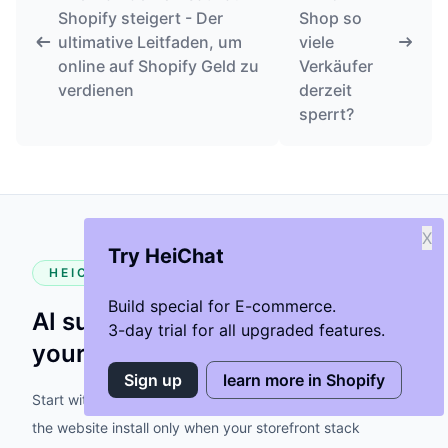
Shopify steigert - Der
Shop so
ultimative Leitfaden, um
viele
online auf Shopify Geld zu
Verkäufer
verdienen
derzeit
sperrt?
X
Try HeiChat
HEICHAT
Build special for E-commerce.
AI support that feels native to
3-day trial for all upgraded features.
your storefront.
Sign up
learn more in Shopify
Start with the Shopify app when possible, then fall back to
the website install only when your storefront stack