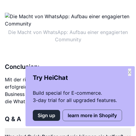
Die Macht von WhatsApp: Aufbau einer engagierten
Community
Conclusion:
X
Try HeiChat
Mit der richtigen Strategie und Kreativität können Sie
erfolgreich mit WhatsApp Geld verdienen und Ihr
Build special for E-commerce.
Business voranbringen. Nutzen Sie die Möglichkeiten,
3-day trial for all upgraded features.
die WhatsApp bietet, und erreichen Sie Ihre Ziele.
Sign up
learn more in Shopify
Q & A