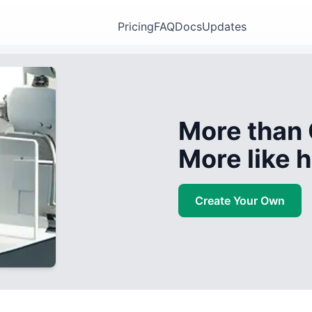
Pricing
FAQ
Docs
Updates
More than 
More like
Create Your Own