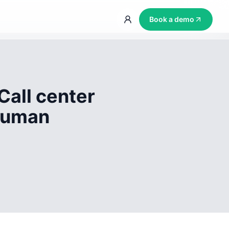
Book a demo
Call center
 human