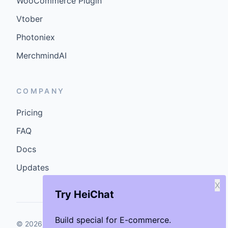
WooCommerce Plugin
Vtober
Photoniex
MerchmindAI
COMPANY
Pricing
FAQ
Docs
Updates
X
Try HeiChat
Build special for E-commerce.
©
2026
GenCybers Inc. All rights reserved.