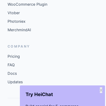
WooCommerce Plugin
Vtober
Photoniex
MerchmindAI
COMPANY
Pricing
FAQ
Docs
Updates
X
Try HeiChat