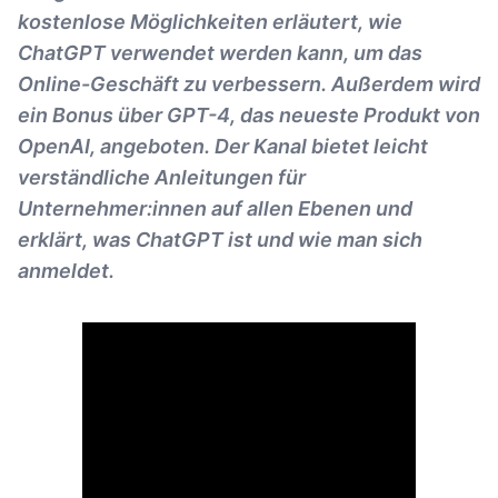
kostenlose Möglichkeiten erläutert, wie
ChatGPT verwendet werden kann, um das
Online-Geschäft zu verbessern. Außerdem wird
ein Bonus über GPT-4, das neueste Produkt von
OpenAI, angeboten. Der Kanal bietet leicht
verständliche Anleitungen für
Unternehmer:innen auf allen Ebenen und
erklärt, was ChatGPT ist und wie man sich
anmeldet.