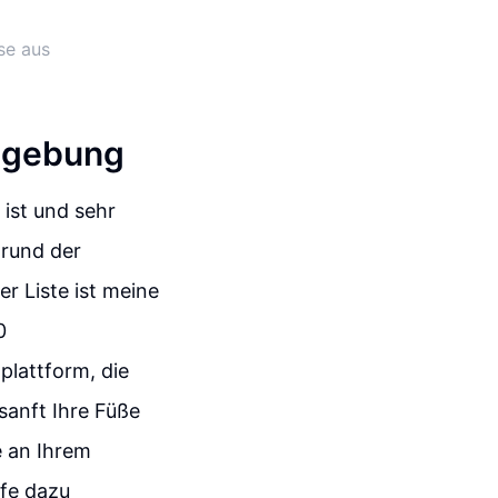
se aus
umgebung
 ist und sehr
grund der
r Liste ist meine
0
plattform, die
 sanft Ihre Füße
e an Ihrem
ffe dazu