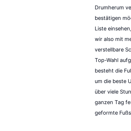
Drumherum ver
bestätigen möc
Liste einsehen
wir also mit m
verstellbare S
Top-Wahl aufgr
besteht die F
um die beste U
über viele Stu
ganzen Tag fes
geformte Fußs