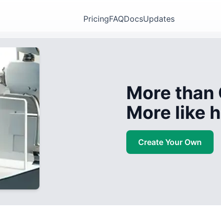
Pricing
FAQ
Docs
Updates
More than 
More like
Create Your Own