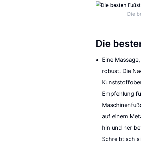
Die b
Die beste
Eine Massage, 
robust. Die Na
Kunststoffober
Empfehlung fü
Maschinenfußst
auf einem Meta
hin und her b
Schreibtisch s