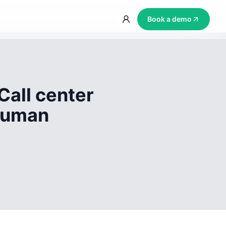
Book a demo
Call center
 human