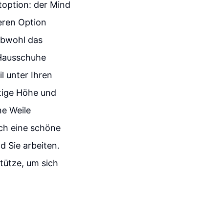
toption: der Mind
eren Option
Obwohl das
 Hausschuhe
l unter Ihren
htige Höhe und
ne Weile
ch eine schöne
 Sie arbeiten.
tütze, um sich