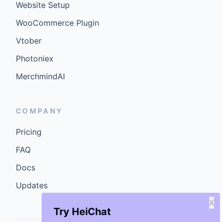
Website Setup
WooCommerce Plugin
Vtober
Photoniex
MerchmindAI
COMPANY
Pricing
FAQ
Docs
Updates
X
Try HeiChat