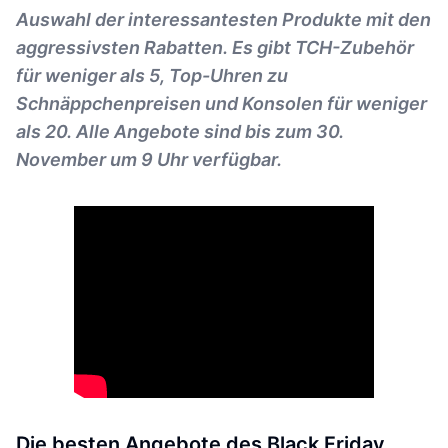
Auswahl der interessantesten Produkte mit den
aggressivsten Rabatten. Es gibt TCH-Zubehör
für weniger als 5, Top-Uhren zu
Schnäppchenpreisen und Konsolen für weniger
als 20. Alle Angebote sind bis zum 30.
November um 9 Uhr verfügbar.
Die besten Angebote des Black Friday