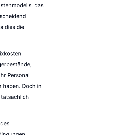
ostenmodells, das
tscheidend
a dies die
ixkosten
agerbestände,
ihr Personal
n haben. Doch in
 tatsächlich
 des
edingungen