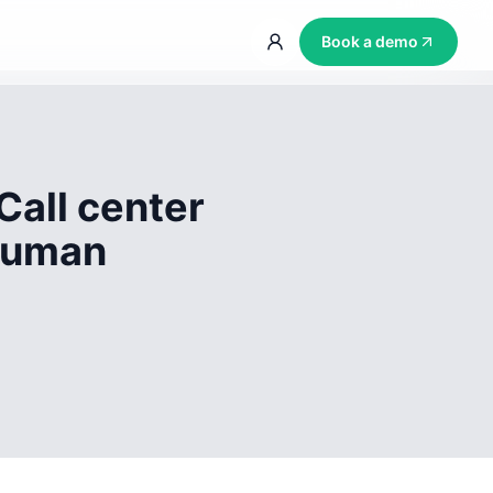
Book a demo
Call center
 human