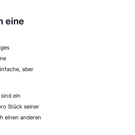
m eine
iges
ine
infache, aber
sind ein
ro Stück seiner
ch einen anderen