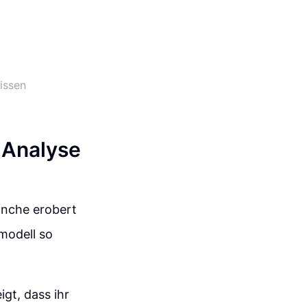
lissen
 Analyse
ranche erobert
modell so
gt, dass ihr