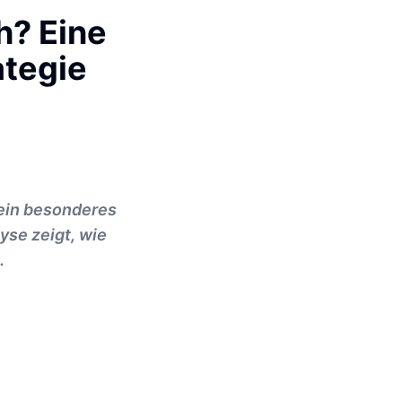
h? Eine
tegie
 sein besonderes
yse zeigt, wie
.