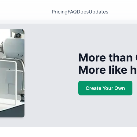
Pricing
FAQ
Docs
Updates
More than 
More like
Create Your Own