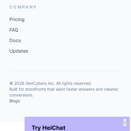
COMPANY
Pricing
FAQ
Docs
Updates
©
2026
GenCybers Inc. All rights reserved.
Built for storefronts that want faster answers and cleaner
conversions.
Blogs
X
Try HeiChat