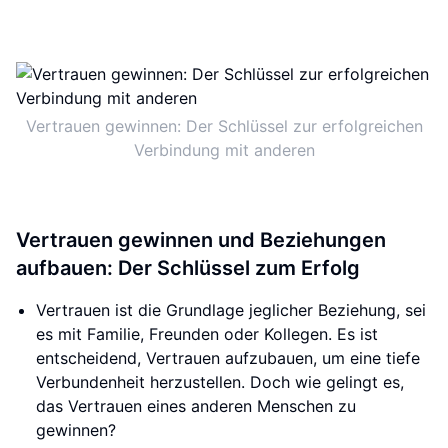
Vertrauen gewinnen: Der Schlüssel zur erfolgreichen
Verbindung mit anderen
Vertrauen gewinnen und Beziehungen
aufbauen: Der Schlüssel zum Erfolg
Vertrauen ist die Grundlage jeglicher Beziehung, sei
es mit Familie, Freunden oder Kollegen. Es ist
entscheidend, Vertrauen aufzubauen, um eine tiefe
Verbundenheit herzustellen. Doch wie gelingt es,
das Vertrauen eines anderen Menschen zu
gewinnen?