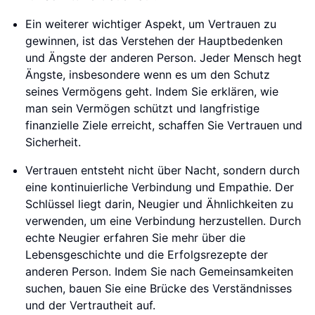
Ein weiterer wichtiger Aspekt, um Vertrauen zu
gewinnen, ist das Verstehen der Hauptbedenken
und Ängste der anderen Person. Jeder Mensch hegt
Ängste, insbesondere wenn es um den Schutz
seines Vermögens geht. Indem Sie erklären, wie
man sein Vermögen schützt und langfristige
finanzielle Ziele erreicht, schaffen Sie Vertrauen und
Sicherheit.
Vertrauen entsteht nicht über Nacht, sondern durch
eine kontinuierliche Verbindung und Empathie. Der
Schlüssel liegt darin, Neugier und Ähnlichkeiten zu
verwenden, um eine Verbindung herzustellen. Durch
echte Neugier erfahren Sie mehr über die
Lebensgeschichte und die Erfolgsrezepte der
anderen Person. Indem Sie nach Gemeinsamkeiten
suchen, bauen Sie eine Brücke des Verständnisses
und der Vertrautheit auf.