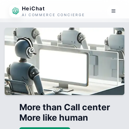
HeiChat
AI COMMERCE CONCIERGE
More than Call center
More like human