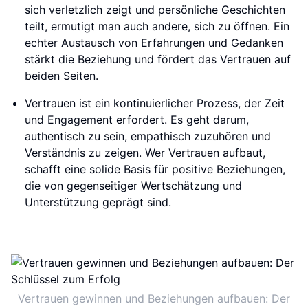
sich verletzlich zeigt und persönliche Geschichten
teilt, ermutigt man auch andere, sich zu öffnen. Ein
echter Austausch von Erfahrungen und Gedanken
stärkt die Beziehung und fördert das Vertrauen auf
beiden Seiten.
Vertrauen ist ein kontinuierlicher Prozess, der Zeit
und Engagement erfordert. Es geht darum,
authentisch zu sein, empathisch zuzuhören und
Verständnis zu zeigen. Wer Vertrauen aufbaut,
schafft eine solide Basis für positive Beziehungen,
die von gegenseitiger Wertschätzung und
Unterstützung geprägt sind.
Vertrauen gewinnen und Beziehungen aufbauen: Der