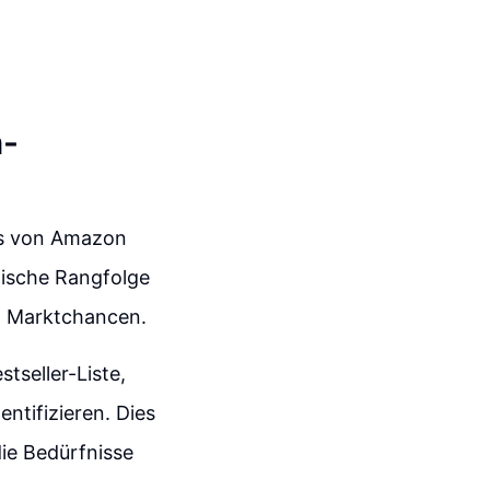
n-
ols von Amazon
nische Rangfolge
on Marktchancen.
tseller-Liste,
ntifizieren. Dies
die Bedürfnisse