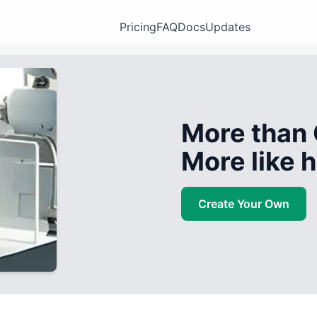
Pricing
FAQ
Docs
Updates
More than 
More like
Create Your Own