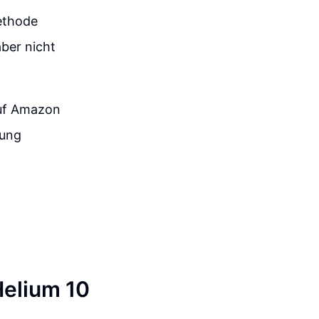
ethode
aber nicht
auf Amazon
hung
Helium 10