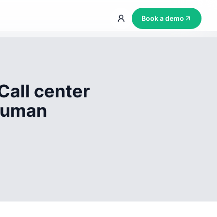
Book a demo
Call center
 human