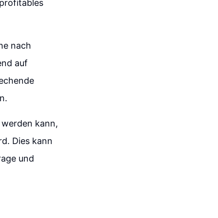
profitables
che nach
end auf
rechende
n.
t werden kann,
rd. Dies kann
rage und