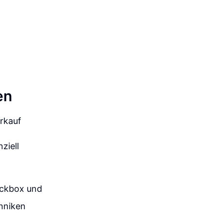
en
rkauf
ziell
ackbox und
chniken