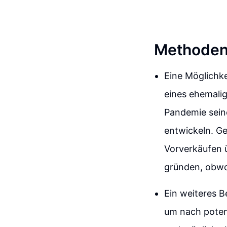
Methoden
Eine Möglichke
eines ehemali
Pandemie sein
entwickeln. G
Vorverkäufen ü
gründen, obwoh
Ein weiteres B
um nach poten