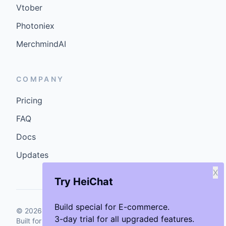
Vtober
Photoniex
MerchmindAI
COMPANY
Pricing
FAQ
Docs
Updates
X
Try HeiChat
Build special for E-commerce.
©
2026
GenCybers Inc. All rights reserved.
3-day trial for all upgraded features.
Built for storefronts that want faster answers and cleaner