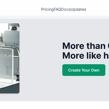
Pricing
FAQ
Docs
Updates
More than 
More like
Create Your Own