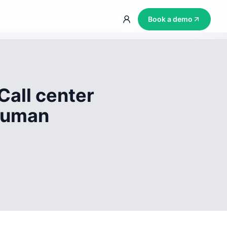
Book a demo
Call center
 human