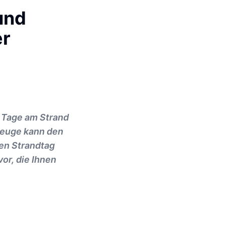
und
er
e Tage am Strand
zeuge kann den
en Strandtag
or, die Ihnen