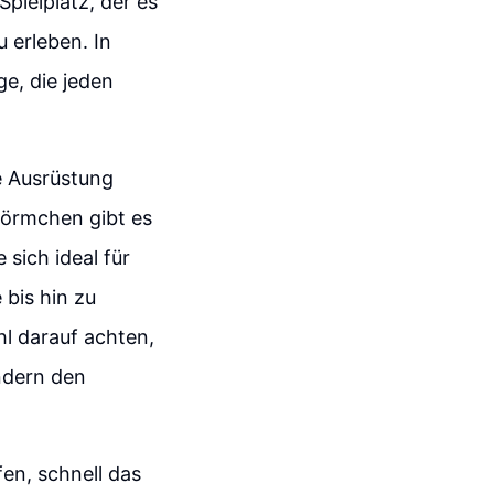
Spielplatz, der es
 erleben. In
ge, die jeden
ge Ausrüstung
Förmchen gibt es
 sich ideal für
 bis hin zu
hl darauf achten,
ndern den
en, schnell das