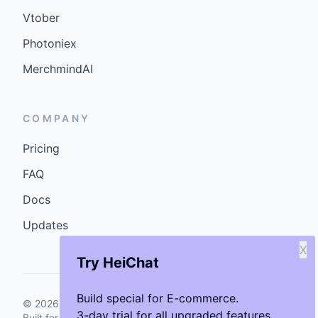
Vtober
Photoniex
MerchmindAI
COMPANY
Pricing
FAQ
Docs
Updates
X
Try HeiChat
Build special for E-commerce.
©
2026
GenCybers Inc. All rights reserved.
3-day trial for all upgraded features.
Built for storefronts that want faster answers and cleaner