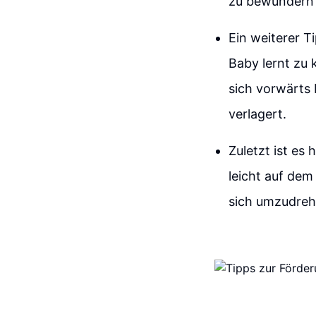
zu bewundern u
Ein weiterer T
Baby lernt zu 
sich vorwärts 
verlagert.
Zuletzt ist es 
leicht auf de
sich umzudreh