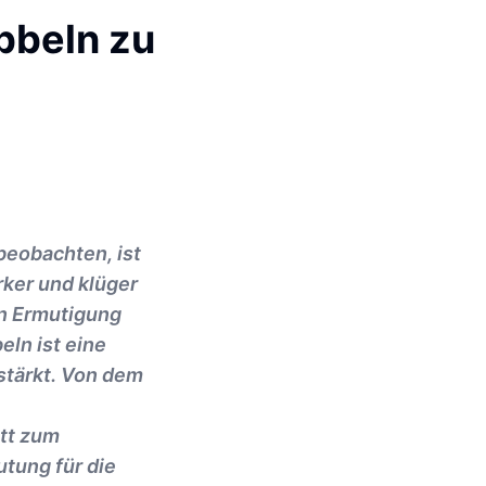
bbeln zu
beobachten, ist
rker und klüger
en Ermutigung
eln ist eine
stärkt. Von dem
itt zum
tung für die