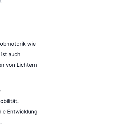
s
Grobmotorik wie
ist auch
en von Lichtern
e
bilität.
die Entwicklung
.