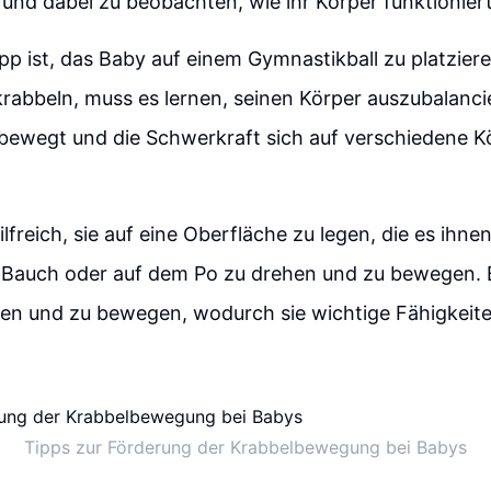
nd dabei zu beobachten, wie ihr Körper funktioniert
ipp ist, das Baby auf einem Gymnastikball zu platzier
krabbeln, muss es lernen, seinen Körper auszubalanc
bewegt und die Schwerkraft sich auf verschiedene Kö
hilfreich, sie auf eine Oberfläche zu legen, die es ihne
m Bauch oder auf dem Po zu drehen und zu bewegen. 
en und zu bewegen, wodurch sie wichtige Fähigkeite
Tipps zur Förderung der Krabbelbewegung bei Babys