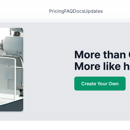
Pricing
FAQ
Docs
Updates
More than 
More like
Create Your Own