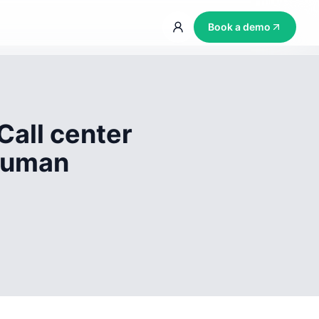
Book a demo
Call center
 human