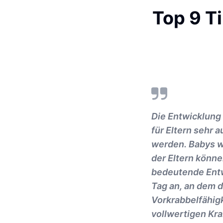
Top 9 T
Die Entwicklung
für Eltern sehr 
werden. Babys we
der Eltern könne
bedeutende Entw
Tag an, an dem d
Vorkrabbelfähigk
vollwertigen Kra