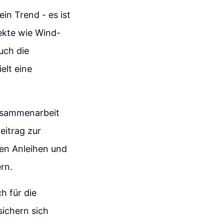
in Trend - es ist
ekte wie Wind-
uch die
elt eine
Zusammenarbeit
eitrag zur
en Anleihen und
rn.
h für die
sichern sich