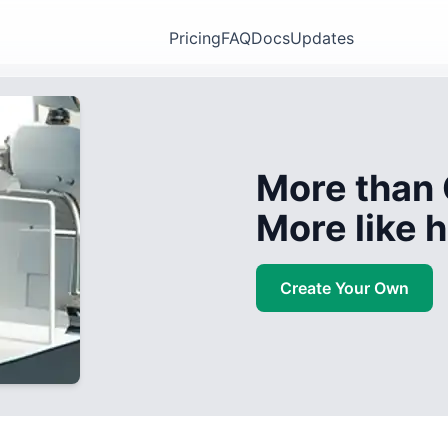
Pricing
FAQ
Docs
Updates
More than 
More like
Create Your Own