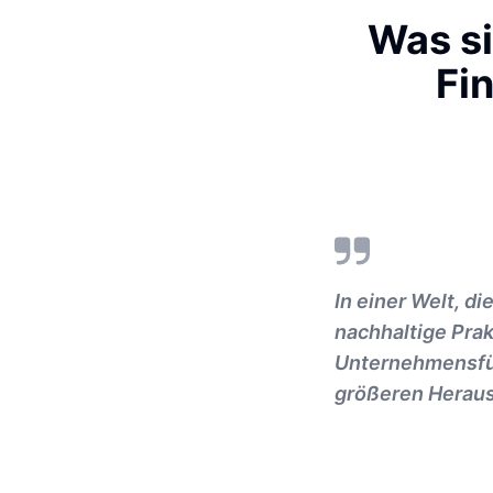
Was si
Fi
In einer Welt, d
nachhaltige Prak
Unternehmensfüh
größeren Heraus