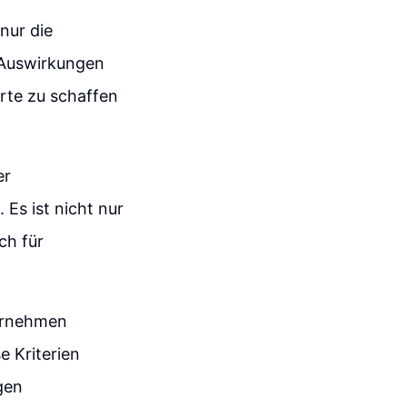
nur die
 Auswirkungen
erte zu schaffen
er
s ist nicht nur
ch für
ternehmen
e Kriterien
gen