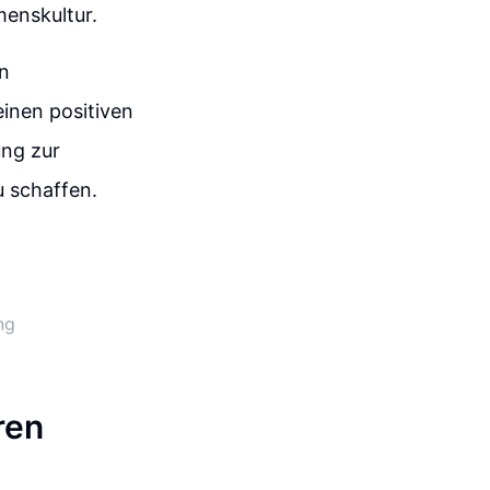
enskultur.
n
einen positiven
ung zur
u schaffen.
ng
ren