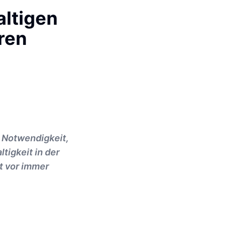
altigen
ren
e Notwendigkeit,
tigkeit in der
t vor immer