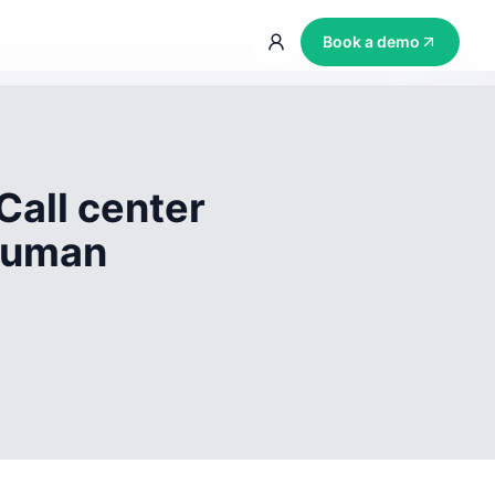
Book a demo
Call center
 human