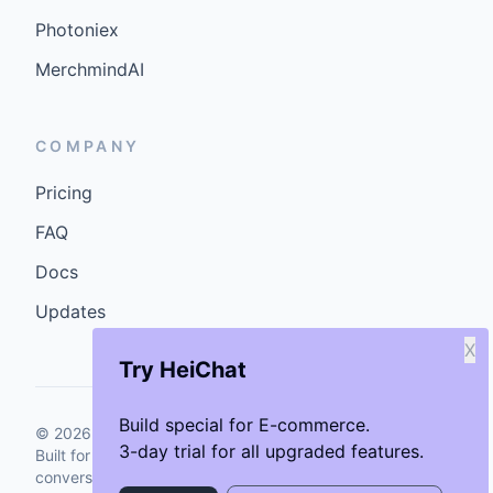
Photoniex
MerchmindAI
COMPANY
Pricing
FAQ
Docs
Updates
X
Try HeiChat
Build special for E-commerce.
©
2026
GenCybers Inc. All rights reserved.
3-day trial for all upgraded features.
Built for storefronts that want faster answers and cleaner
conversions.