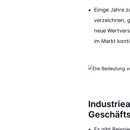
Einige Jahre z
verzeichnen, 
neue Wertversp
im Markt konti
Industriea
Geschäft
Es gibt Beispi