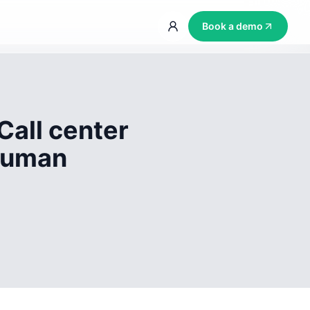
Book a demo
Call center
 human