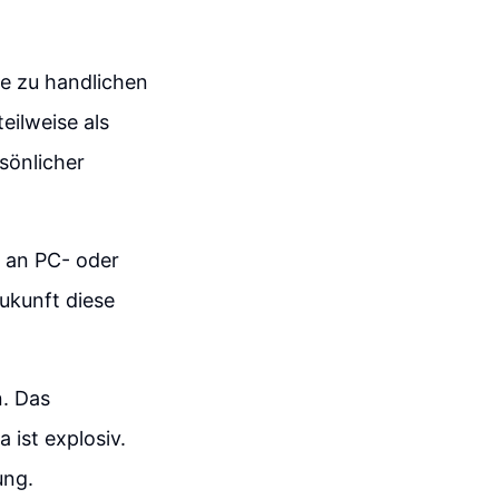
ie zu handlichen
eilweise als
rsönlicher
 an PC- oder
ukunft diese
n. Das
ist explosiv.
ung.