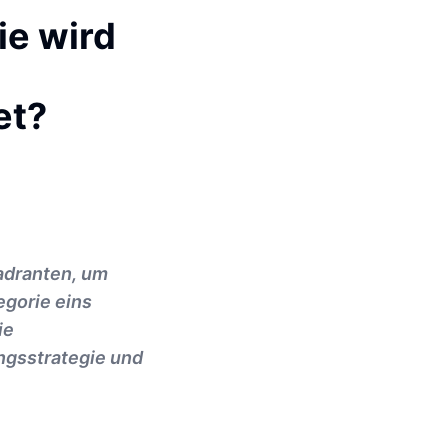
ie wird
et?
uadranten, um
egorie eins
ie
ngsstrategie und