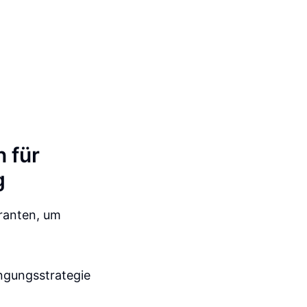
 für
g
dranten, um
ingungsstrategie