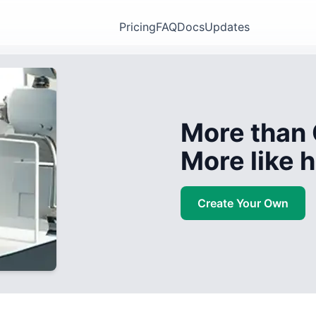
Pricing
FAQ
Docs
Updates
More than 
More like
Create Your Own