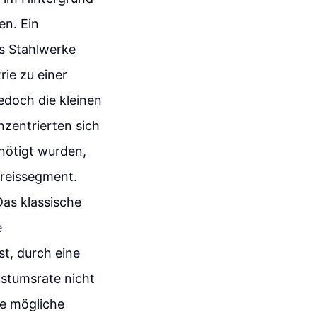
en. Ein
ls Stahlwerke
rie zu einer
edoch die kleinen
nzentrierten sich
enötigt wurden,
Preissegment.
Das klassische
e
st, durch eine
stumsrate nicht
ie mögliche