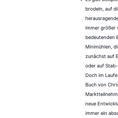
brodeln, auf di
herausragendes
immer größer w
bedeutenden B
Minimühlen, di
zunächst auf E
oder auf Stab
Doch im Laufe 
Buch von Chris
Marktteilnehme
neue Entwickl
immer ein abso