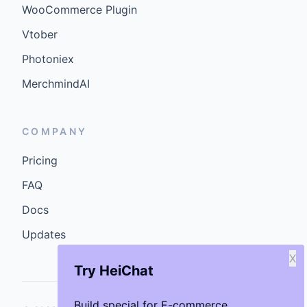
WooCommerce Plugin
Vtober
Photoniex
MerchmindAI
COMPANY
Pricing
FAQ
Docs
Updates
X
Try HeiChat
Build special for E-commerce.