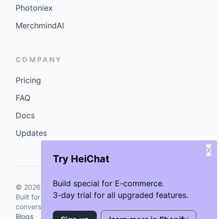
Photoniex
MerchmindAI
COMPANY
Pricing
FAQ
Docs
Updates
X
Try HeiChat
Build special for E-commerce.
©
2026
GenCybers Inc. All rights reserved.
3-day trial for all upgraded features.
Built for storefronts that want faster answers and cleaner
conversions.
Blogs