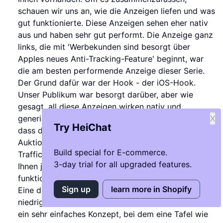
schauen wir uns an, wie die Anzeigen liefen und was
gut funktionierte. Diese Anzeigen sehen eher nativ
aus und haben sehr gut performt. Die Anzeige ganz
links, die mit 'Werbekunden sind besorgt über
Apples neues Anti-Tracking-Feature' beginnt, war
die am besten performende Anzeige dieser Serie.
Der Grund dafür war der Hook - der iOS-Hook.
Unser Publikum war besorgt darüber, aber wie
gesagt, all diese Anzeigen wirken nativ und
generieren soziale Bewährung, was Facebook sagt,
X
Try HeiChat
dass die Anzeige gut ist, wodurch Sie hoch im
Auktionsranking stehen und weniger für Ihren
Build special for E-commerce.
Traffic zahlen müssen. Es ist ein System. Ich wollte
3-day trial for all upgraded features.
Ihnen jedoch zwei Anzeigen zeigen, die sehr gut
funktionierten und eher traditionellen Stil hatten.
Sign up
learn more in Shopify
Eine davon zeigte, dass die Anzeigekosten
niedriger waren als im letzten Jahr. Wir kamen auf
ein sehr einfaches Konzept, bei dem eine Tafel wie