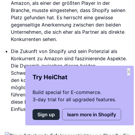
Amazon, als einer der größten Player in der
Branche, musste eingestehen, dass Shopify seinen
Platz gefunden hat. Es herrscht eine gewisse
gegenseitige Anerkennung zwischen den beiden
Unternehmen, die sich eher als Partner als direkte
Konkurrenten sehen.
Die Zukunft von Shopify und sein Potenzial als
Konkurrent zu Amazon sind faszinierende Aspekte.
Die Dynamik zwischen diesen beiden
X
Schwergewichten im E-Commerce könnte sich in
Try HeiChat
den kommenden Jahren weiterentwickeln und
möglicherweise zu einer engeren Zusammenarbeit
Build special for E-commerce.
führen. Es bleibt spannend zu beobachten, wie sich
3-day trial for all upgraded features.
diese Entwicklung gestalten wird und welchen
Einfluss sie auf den gesamten Markt haben wird.
Sign up
learn more in Shopify