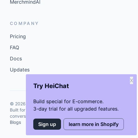
MerchmindAI
COMPANY
Pricing
FAQ
Docs
Updates
X
Try HeiChat
Build special for E-commerce.
©
2026
GenCybers Inc. All rights reserved.
3-day trial for all upgraded features.
Built for storefronts that want faster answers and cleaner
conversions.
Blogs
Sign up
learn more in Shopify