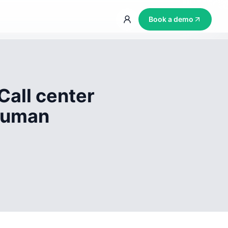
Book a demo
Call center
 human