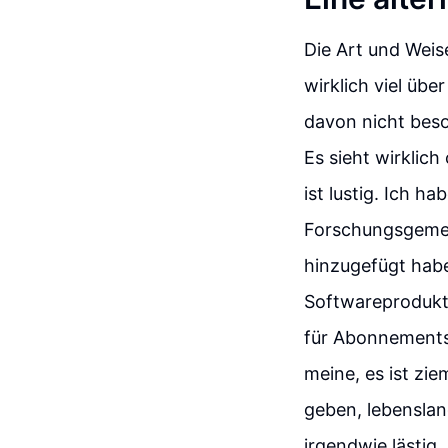
Die Art und Weis
wirklich viel üb
davon nicht besor
Es sieht wirklich
ist lustig. Ich h
Forschungsgemei
hinzugefügt habe
Softwareprodukte
für Abonnements 
meine, es ist zi
geben, lebenslan
irgendwie lästig