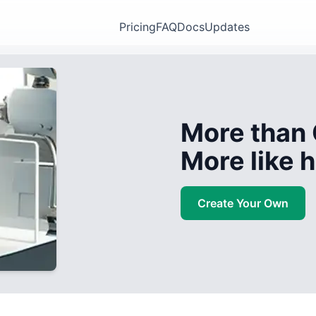
Pricing
FAQ
Docs
Updates
More than 
More like
Create Your Own