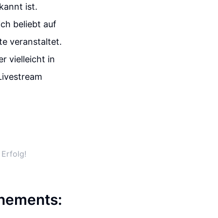
annt ist.
ch beliebt auf
e veranstaltet.
 vielleicht in
Livestream
Erfolg!
nements: