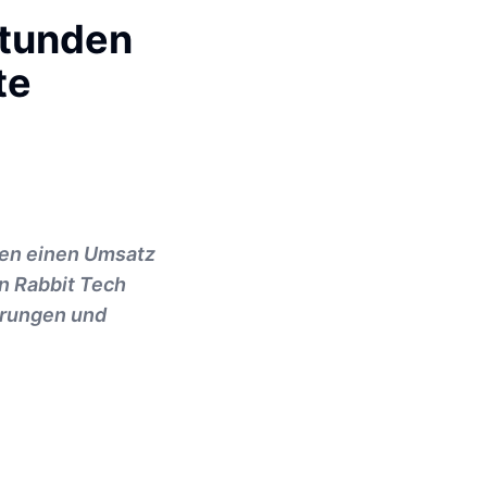
Stunden
te
den einen Umsatz
on Rabbit Tech
erungen und