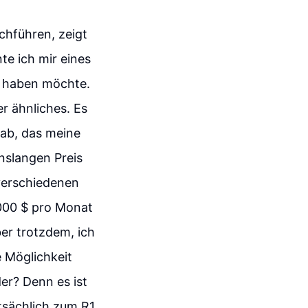
chführen, zeigt
te ich mir eines
ns haben möchte.
er ähnliches. Es
 Lab, das meine
slangen Preis
 verschiedenen
2000 $ pro Monat
er trotzdem, ich
e Möglichkeit
er? Denn es ist
atsächlich zum R1