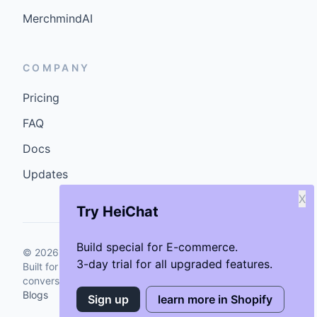
MerchmindAI
COMPANY
Pricing
FAQ
Docs
Updates
X
Try HeiChat
Build special for E-commerce.
©
2026
GenCybers Inc. All rights reserved.
3-day trial for all upgraded features.
Built for storefronts that want faster answers and cleaner
conversions.
Blogs
Sign up
learn more in Shopify