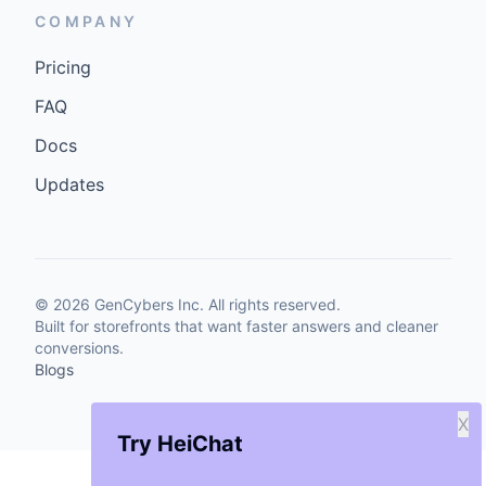
COMPANY
Pricing
FAQ
Docs
Updates
©
2026
GenCybers Inc. All rights reserved.
Built for storefronts that want faster answers and cleaner
conversions.
Blogs
X
Try HeiChat