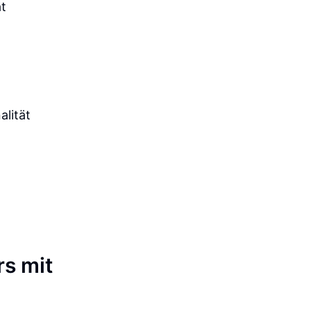
ät
alität
rs mit