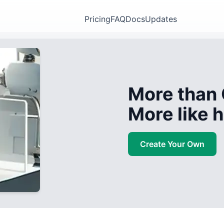
Pricing
FAQ
Docs
Updates
More than 
More like
Create Your Own