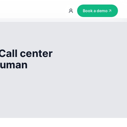
Book a demo
Call center
 human