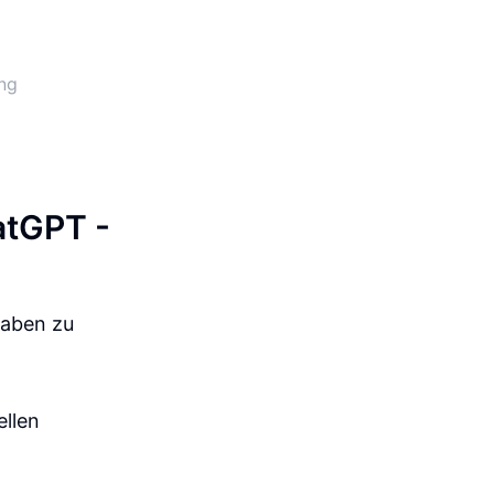
ung
atGPT -
gaben zu
ellen