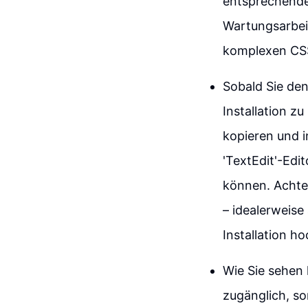
entsprechende
Wartungsarbeit
komplexen CSS-
Sobald Sie den
Installation z
kopieren und i
'TextEdit'-Ed
können. Achten
– idealerweise
Installation h
Wie Sie sehen 
zugänglich, s