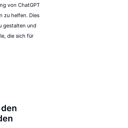
zung von ChatGPT
n zu helfen. Dies
zu gestalten und
e, die sich für
r den
den