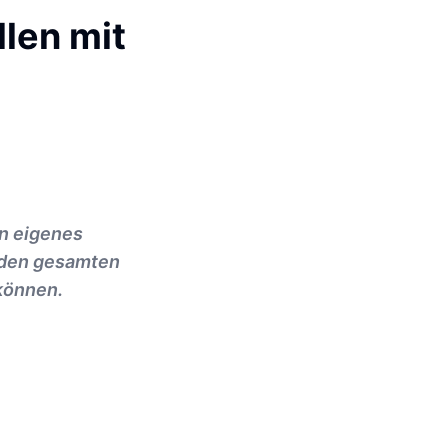
len mit
in eigenes
h den gesamten
können.