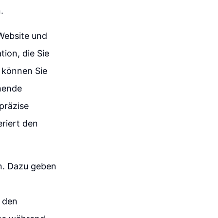
.
-Website und
ion, die Sie
 können Sie
ehende
präzise
riert den
in. Dazu geben
t den