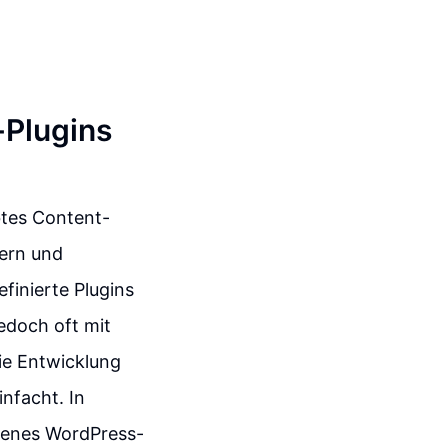
Plugins
btes Content-
ern und
finierte Plugins
edoch oft mit
ie Entwicklung
nfacht. In
igenes WordPress-