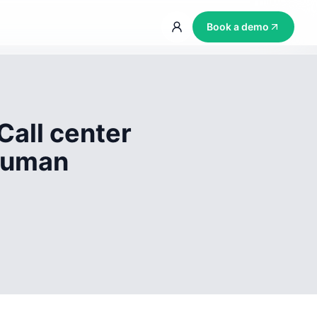
Book a demo
Call center
 human