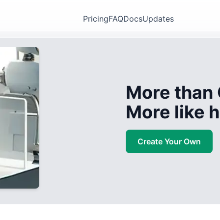
Pricing
FAQ
Docs
Updates
More than 
More like
Create Your Own