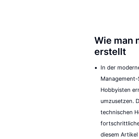
Wie man m
erstellt
In der moderne
Management-Sy
Hobbyisten erm
umzusetzen. Di
technischen H
fortschrittlic
diesem Artikel