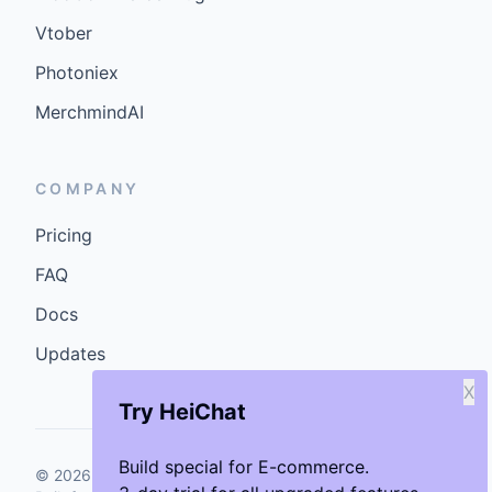
Vtober
Photoniex
MerchmindAI
COMPANY
Pricing
FAQ
Docs
Updates
X
Try HeiChat
Build special for E-commerce.
©
2026
GenCybers Inc. All rights reserved.