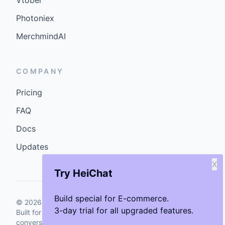
Vtober
Photoniex
MerchmindAI
COMPANY
Pricing
FAQ
Docs
Updates
X
Try HeiChat
Build special for E-commerce.
©
2026
GenCybers Inc. All rights reserved.
3-day trial for all upgraded features.
Built for storefronts that want faster answers and cleaner
conversions.