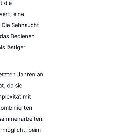
t die
ert, eine
. Die Sehnsucht
d das Bedienen
s lästiger
letzten Jahren an
t, da sie
plexität mit
kombinierten
usammenarbeiten.
ermöglicht, beim