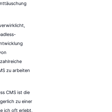
 Enttäuschung
erwirklicht,
adless-
entwicklung
von
 zahlreiche
MS zu arbeiten
ss CMS ist die
erlich zu einer
 ich oft erlebt,