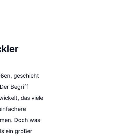
ckler
ießen, geschieht
Der Begriff
ickelt, das viele
einfachere
emen. Doch was
ls ein großer