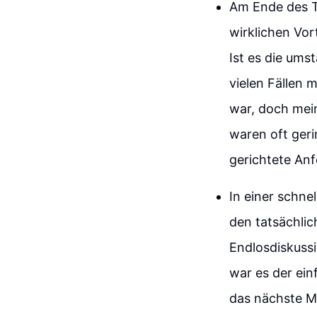
Am Ende des Ta
wirklichen Vor
Ist es die ums
vielen Fällen 
war, doch mein
waren oft geri
gerichtete An
In einer schne
den tatsächlic
Endlosdiskuss
war es der ein
das nächste M