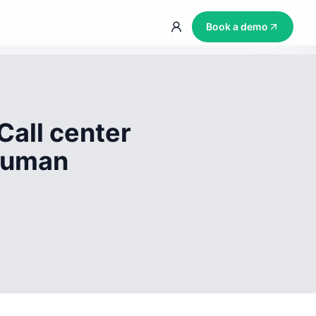
Book a demo
Call center
 human