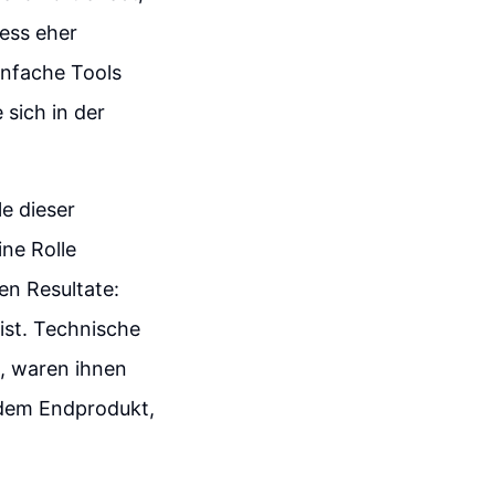
ess eher
infache Tools
 sich in der
le dieser
ine Rolle
ren Resultate:
ist. Technische
, waren ihnen
f dem Endprodukt,