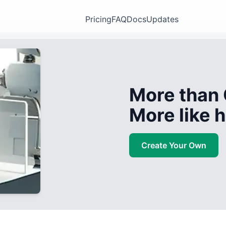
Pricing
FAQ
Docs
Updates
More than 
More like
Create Your Own