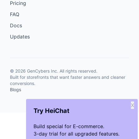
Pricing
FAQ
Docs
Updates
©
2026
GenCybers Inc. All rights reserved.
Built for storefronts that want faster answers and cleaner
conversions.
Blogs
X
Try HeiChat
Build special for E-commerce.
3-day trial for all upgraded features.