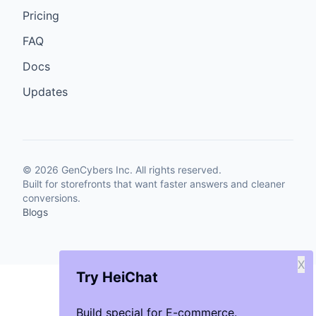
Pricing
FAQ
Docs
Updates
©
2026
GenCybers Inc. All rights reserved.
Built for storefronts that want faster answers and cleaner
conversions.
Blogs
X
Try HeiChat
Build special for E-commerce.