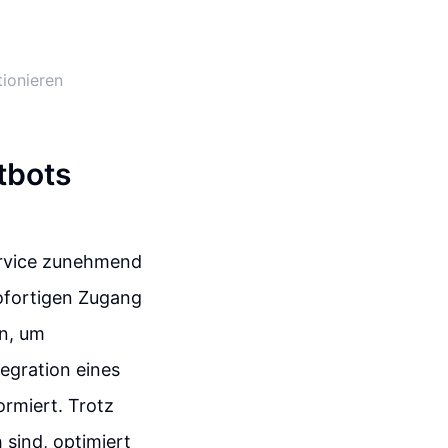
ionieren
tbots
ervice zunehmend
sofortigen Zugang
en, um
tegration eines
ormiert. Trotz
 sind, optimiert