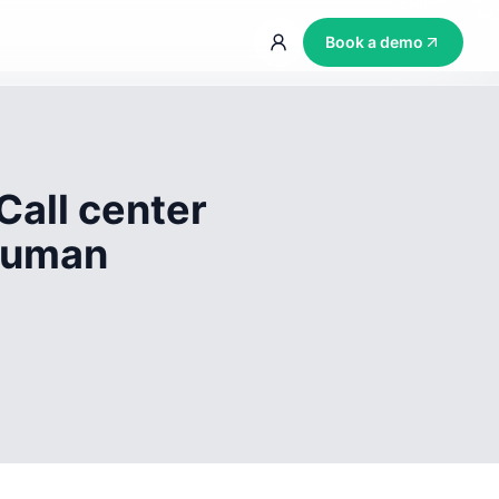
Book a demo
Call center
 human