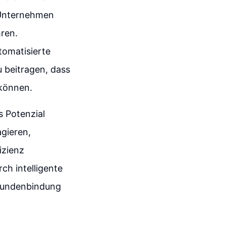
 Unternehmen
ren.
tomatisierte
u beitragen, dass
 können.
 Potenzial
gieren,
izienz
ch intelligente
 Kundenbindung