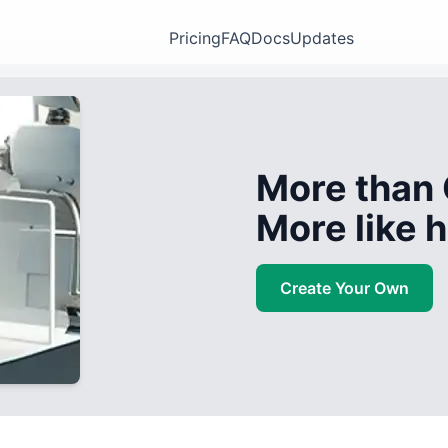
Pricing
FAQ
Docs
Updates
More than 
More like
Create Your Own