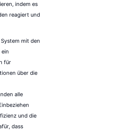
eren, indem es
den reagiert und
.
s System mit den
 ein
n für
tionen über die
unden alle
Einbeziehen
fizienz und die
für, dass