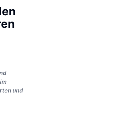
den
ren
und
 im
orten und