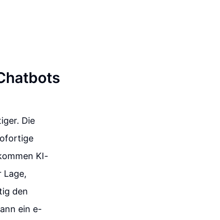
 Chatbots
iger. Die
ofortige
r kommen KI-
r Lage,
tig den
ann ein e-