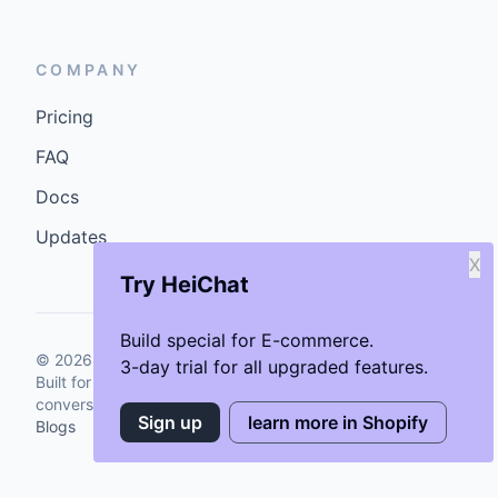
COMPANY
Pricing
FAQ
Docs
Updates
X
Try HeiChat
Build special for E-commerce.
©
2026
GenCybers Inc. All rights reserved.
3-day trial for all upgraded features.
Built for storefronts that want faster answers and cleaner
conversions.
Sign up
learn more in Shopify
Blogs