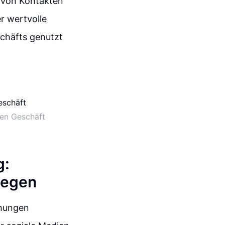
u von Kontakten
r wertvolle
chäfts genutzt
len Geschäft
g:
legen
ehungen