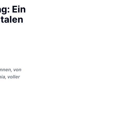
g: Ein
italen
innen, von
a, voller