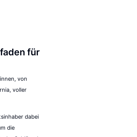
faden für
winnen, von
nia, voller
sinhaber dabei
um die