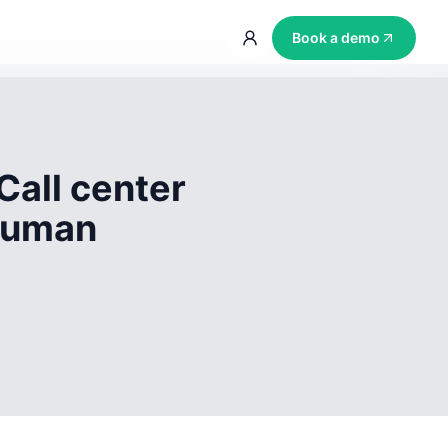
Book a demo
Call center
 human