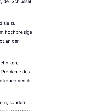
, der Schlüssel
d sie zu
 um hochpreisige
bot an den
echniken,
d Probleme des
Unternehmen ihr
gern, sondern