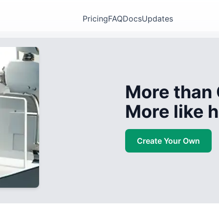
Pricing
FAQ
Docs
Updates
More than 
More like
Create Your Own