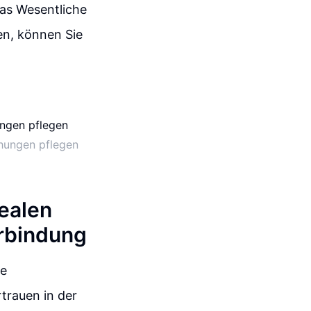
as Wesentliche
en, können Sie
ehungen pflegen
realen
erbindung
ie
trauen in der