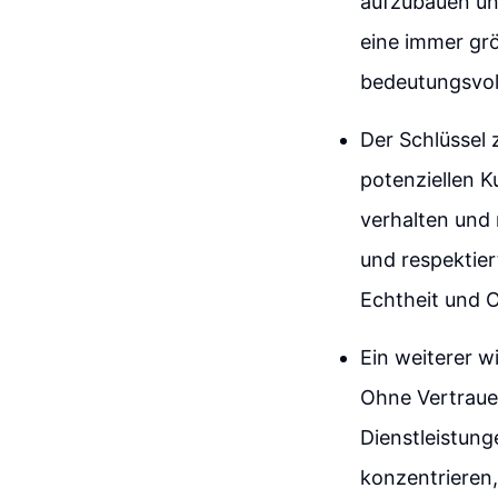
aufzubauen und
eine immer grö
bedeutungsvoll
Der Schlüssel 
potenziellen 
verhalten und
und respektiert
Echtheit und O
Ein weiterer w
Ohne Vertrauen
Dienstleistun
konzentrieren,