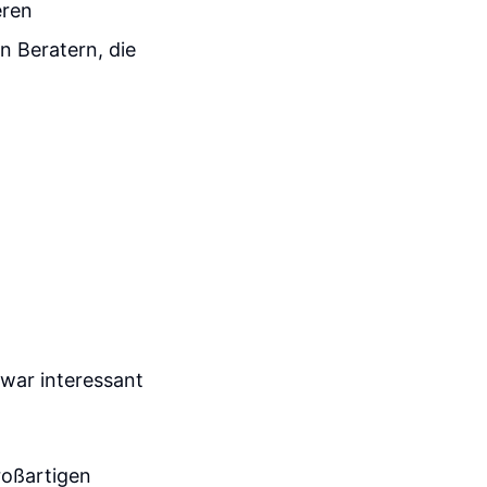
eren
n Beratern, die
 war interessant
roßartigen