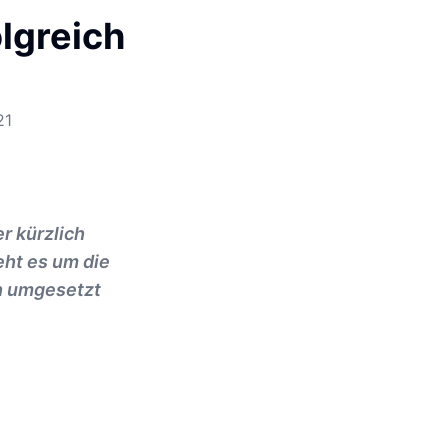
lgreich
21
r kürzlich
eht es um die
ch umgesetzt