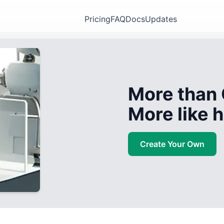
Pricing
FAQ
Docs
Updates
More than 
More like
Create Your Own