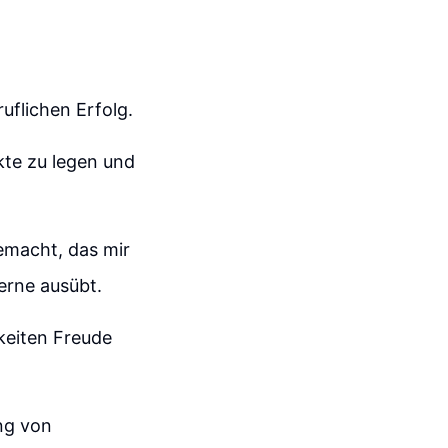
uflichen Erfolg.
kte zu legen und
emacht, das mir
erne ausübt.
gkeiten Freude
ng von