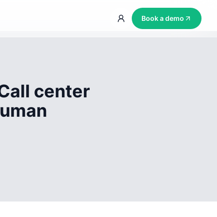
Book a demo
Call center
 human