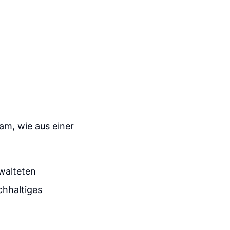
m, wie aus einer
walteten
chhaltiges