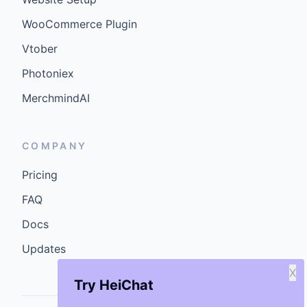
WooCommerce Plugin
Vtober
Photoniex
MerchmindAI
COMPANY
Pricing
FAQ
Docs
Updates
X
Try HeiChat