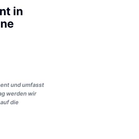
nt in
ine
ment und umfasst
ag werden wir
auf die