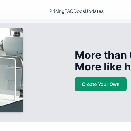
Pricing
FAQ
Docs
Updates
More than 
More like
Create Your Own