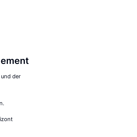
agement
 und der
n.
izont