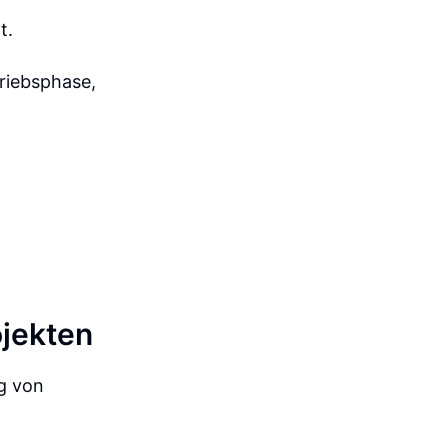
t.
riebsphase,
jekten
ng von