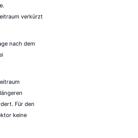
e.
eitraum verkürzt
frage nach dem
ei
zeitraum
 längeren
dert. Für den
ktor keine