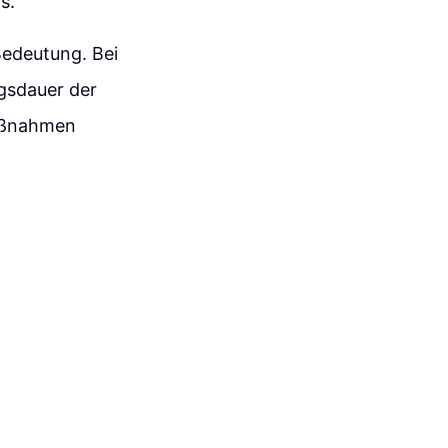
s.
Bedeutung. Bei
gsdauer der
aßnahmen