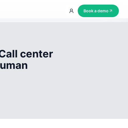
Book a demo
Call center
 human