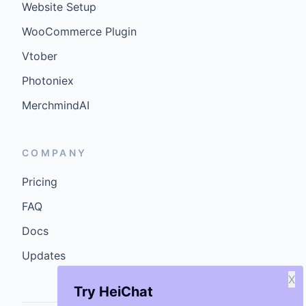
Website Setup
WooCommerce Plugin
Vtober
Photoniex
MerchmindAI
COMPANY
Pricing
FAQ
Docs
Updates
X
Try HeiChat