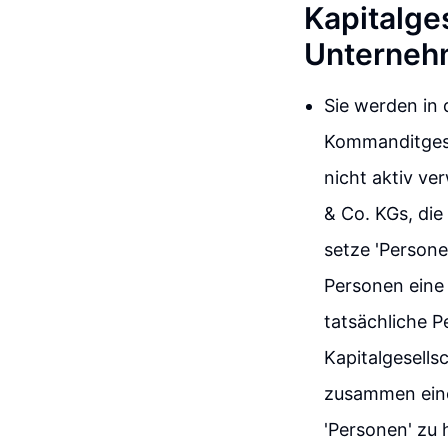
Kapitalges
Unterneh
Sie werden in 
Kommanditgese
nicht aktiv ve
& Co. KGs, die
setze 'Persone
Personen eine 
tatsächliche P
Kapitalgesells
zusammen eine 
'Personen' zu 