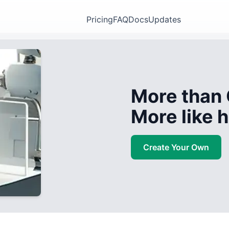
Pricing
FAQ
Docs
Updates
More than 
More like
Create Your Own