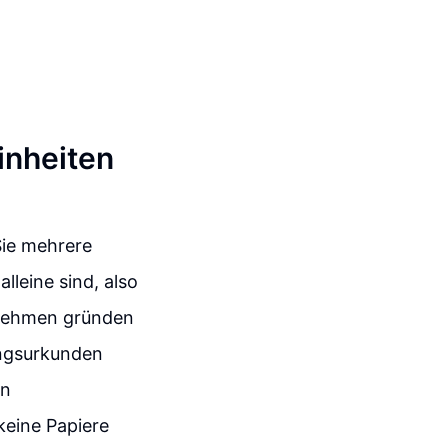
inheiten
Sie mehrere
leine sind, also
rnehmen gründen
ungsurkunden
in
keine Papiere