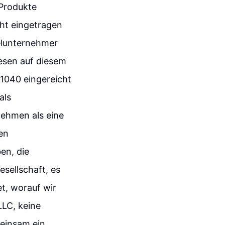
 Produkte
cht eingetragen
zelunternehmer
esen auf diesem
1040 eingereicht
als
nehmen als eine
en
en, die
sellschaft, es
et, worauf wir
LLC, keine
meinsam ein