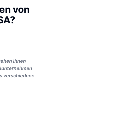
ten von
USA?
tehen Ihnen
zelunternehmen
es verschiedene