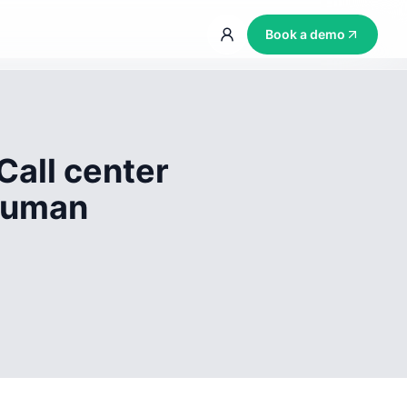
Book a demo
Call center
 human